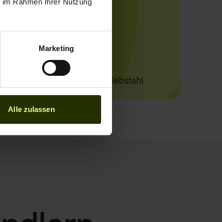
ie im Rahmen Ihrer Nutzung
Jeder
3
.
Marketing
bereits Opfer von Identitätsdiebstahl
Alle zulassen