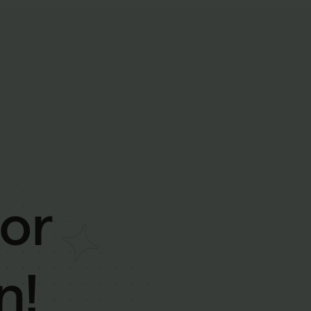
vor
n!