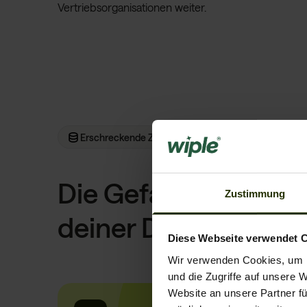
Vertriebsorganisationen weiter.
Erschreckende Zahlen
Die Gefahr vor Miss
Zustimmung
deiner Daten
Diese Webseite verwendet 
Wir verwenden Cookies, um I
und die Zugriffe auf unsere 
Website an unsere Partner fü