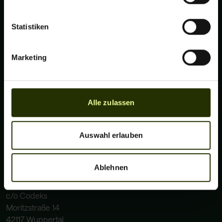
Statistiken
Für Personen
Marketing
Home
Pakete
Preise
About
Alle zulassen
Für Unternehmen
Home
Auswahl erlauben
Preise
About
Wall of Love
Ablehnen
Libellio GmbH
c/o Codeks
Moritzstraße 14
42117 Wuppertal