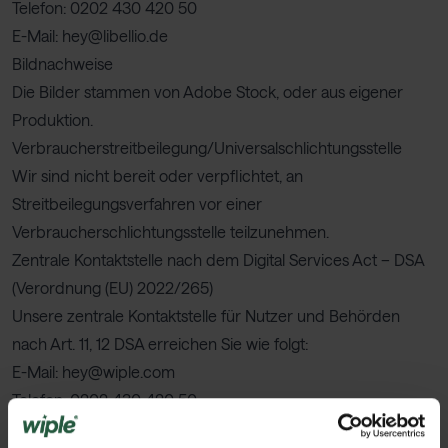
Telefon: 0202 430 420 50
E-Mail: hey@libellio.de
Bildnachweise
Die Bilder stammen von Adobe Stock, oder aus eigener
Produktion.
Verbraucher­streit­beilegung/Universal­schlichtungs­stelle
Wir sind nicht bereit oder verpflichtet, an
Streitbeilegungsverfahren vor einer
Verbraucherschlichtungsstelle teilzunehmen.
Zentrale Kontaktstelle nach dem Digital Services Act – DSA
(Verordnung (EU) 2022/265)
Unsere zentrale Kontaktstelle für Nutzer und Behörden
nach Art. 11, 12 DSA erreichen Sie wie folgt:
E-Mail: hey@wiple.com
Telefon: 0202 430 420 50
Postalisch: