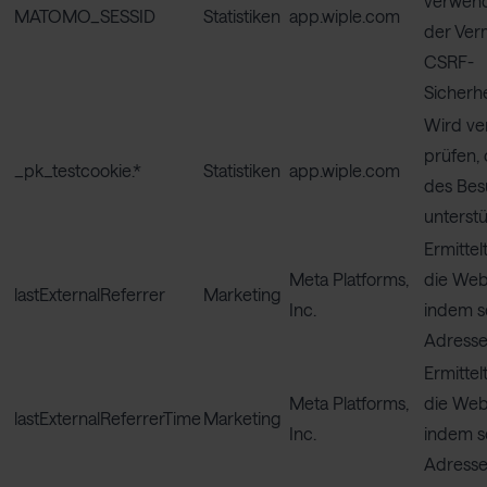
verwende
MATOMO_SESSID
Statistiken
app.wiple.com
der Ver
CSRF-
Sicherh
Wird ve
prüfen,
_pk_testcookie.*
Statistiken
app.wiple.com
des Bes
unterstü
Ermittel
Meta Platforms,
die Webs
lastExternalReferrer
Marketing
Inc.
indem s
Adresse 
Ermittel
Meta Platforms,
die Webs
lastExternalReferrerTime
Marketing
Inc.
indem s
Adresse 