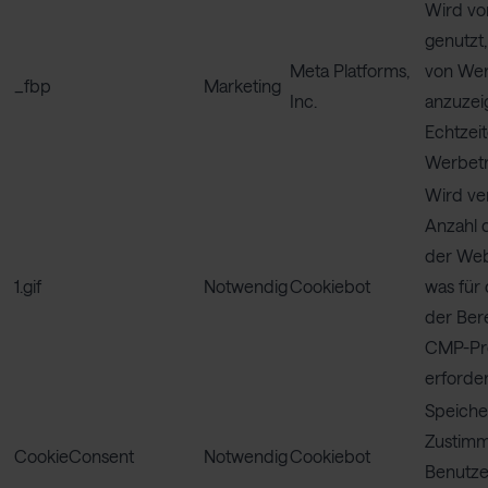
Wird vo
genutzt
Meta Platforms,
von We
_fbp
Marketing
Inc.
anzuzei
Echtzeit
Werbetr
Wird ve
Anzahl 
der Web
1.gif
Notwendig
Cookiebot
was für
der Bere
CMP-Pr
erforderl
Speiche
Zustimm
CookieConsent
Notwendig
Cookiebot
Benutze