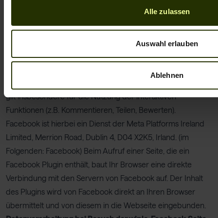
der sogenannten Zwei-Klick-Methode, um die Besucher
Alle zulassen
unserer Webseite bestmöglich zu schützen.
Facebook
wiple® nutzt die Dienste der Facebook Ireland Ltd., 4 Grand
Auswahl erlauben
Canal Square Grand Canal Harbour, Dublin 2, Ireland.
Wir weisen Sie darauf hin, dass Sie diese Facebook-Seite
Ablehnen
und ihre Funktionen in eigener Verantwortung nutzen. Dies
gilt insbesondere für die Nutzung der interaktiven
Funktionen (z.B. Kommentieren, Teilen, Bewerten).
Facebook ist hierbei ein Dienst der Meta Platforms Ireland
Limited, Merrion Road, Dublin 4, D04 X2K5, Irland. (im
Folgenden: Facebook) Beim Aufruf einer Seite, die ein
Facebook Plugin enthält, baut Ihr Browser eine direkte
Verbindung mit den Servern von Facebook auf. Der Inhalt
des Plugins wird von Facebook direkt an Ihren Browser
übermittelt und von diesem in die Webseite eingebunden.