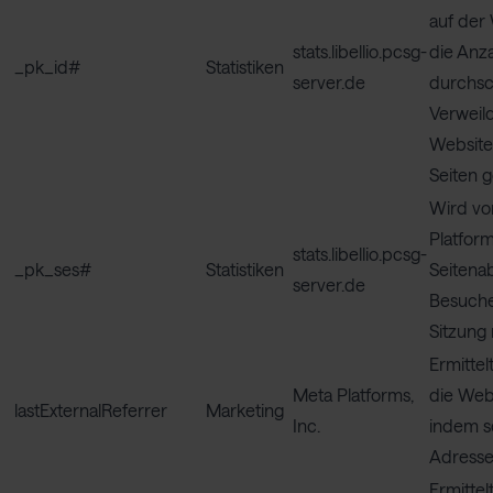
auf der 
stats.libellio.pcsg-
die Anz
_pk_id#
Statistiken
server.de
durchsch
Verweil
Website
Seiten 
Wird von
Platfor
stats.libellio.pcsg-
_pk_ses#
Statistiken
Seitena
server.de
Besuche
Sitzung
Ermittel
Meta Platforms,
die Webs
lastExternalReferrer
Marketing
Inc.
indem s
Adresse 
Ermittel