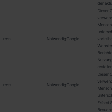
der akt
Dieser 
verwend
Mensche
untersch
rc::a
Notwendig
Google
vorteilha
Website
Bericht
Nutzung
erstellen
Dieser 
verwend
rc::c
Notwendig
Google
Mensche
untersc
Erfasst 
Besuche