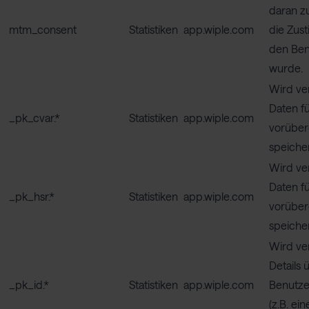
daran zu
mtm_consent
Statistiken
app.wiple.com
die Zus
den Ben
wurde.
Wird ve
Daten f
_pk_cvar.*
Statistiken
app.wiple.com
vorübe
speiche
Wird ve
Daten f
_pk_hsr.*
Statistiken
app.wiple.com
vorübe
speiche
Wird ve
Details 
_pk_id.*
Statistiken
app.wiple.com
Benutze
(z.B. ei