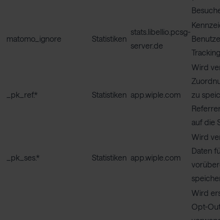
Besuche
Kennzei
stats.libellio.pcsg-
matomo_ignore
Statistiken
Benutze
server.de
Tracking
Wird ve
Zuordnu
_pk_ref.*
Statistiken
app.wiple.com
zu speic
Referrer
auf die 
Wird ve
Daten f
_pk_ses.*
Statistiken
app.wiple.com
vorübe
speiche
Wird ers
Opt-Out