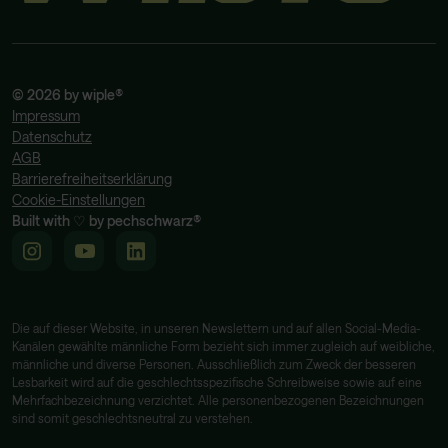
Jedes Mal, wenn ich von Datenlecks höre, frage ich
©
2026
by wiple®
mich ob ich betroffen bin. Es ist schön, das jetzt
Impressum
durch das Löschen verhindern zu können.
Datenschutz
AGB
Barrierefreiheitserklärung
Julian
Cookie-Einstellungen
Built with ♡ by pechschwarz®
Die auf dieser Website, in unseren Newslettern und auf allen Social-Media-
Klappt. Schade das löschen nicht gratis ist.
Kanälen gewählte männliche Form bezieht sich immer zugleich auf weibliche,
männliche und diverse Personen. Ausschließlich zum Zweck der besseren
Lesbarkeit wird auf die geschlechtsspezifische Schreibweise sowie auf eine
Maurice
Mehrfachbezeichnung verzichtet. Alle personenbezogenen Bezeichnungen
sind somit geschlechtsneutral zu verstehen.