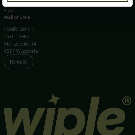
Preise
Nach 3 Wochen hatte ich 70 Briefe mit Daten im
About
Postkasten. Alles gelöscht. Klasse
Wall of Love
Susanne
Libellio GmbH
c/o Codeks
Moritzstraße 14
42117 Wuppertal
Kontakt
Ich hatte keine Ahnung wer alles meine Daten hat.
Kein wunder, dass ich spam bekomme bei den
ganzen Datenlecks. Jetzt sind es 400 Unternehmen
weniger!
Justin