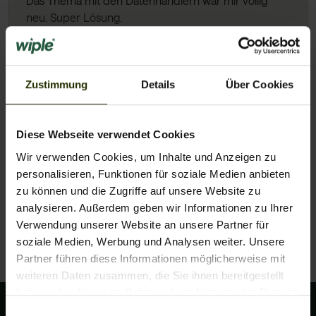
Das Thema mit den Datenhändlern war mir völlig
neu. Super Lösung.
Mohamed
Zustimmung
Details
Über Cookies
Diese Webseite verwendet Cookies
Wir verwenden Cookies, um Inhalte und Anzeigen zu
Ich kannte bisher diesen Service nicht. Ich lösche
personalisieren, Funktionen für soziale Medien anbieten
jetzt regelmäßig alte Firmen.
zu können und die Zugriffe auf unsere Website zu
analysieren. Außerdem geben wir Informationen zu Ihrer
Elke
Verwendung unserer Website an unsere Partner für
Alle anzeigen
soziale Medien, Werbung und Analysen weiter. Unsere
Partner führen diese Informationen möglicherweise mit
weiteren Daten zusammen, die Sie ihnen bereitgestellt
haben oder die sie im Rahmen Ihrer Nutzung der Dienste
gesammelt haben.
Einwilligungsauswahl